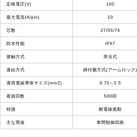
定格電圧(V)
100
最大電流(A/pin)
10
芯数
27/55/76
防水性能
iPX7
接触方式
突当式
連結方式
締付腕方式(アームロック
適用電線導体サイズ(mm2)
0.75～5.5
着脱回数
500回
特徴
耐電線搖動
主な用途
車間制御回路