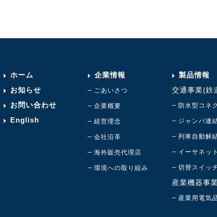
ホーム
企業情報
製品情報
お知らせ
–
交通事業(鉄
ごあいさつ
お問い合わせ
–
–
防水型コネ
企業概要
English
–
–
ジャンパ連
経営理念
–
–
列車自動解
会社沿革
–
–
イーサネッ
海外販売代理店
–
–
切替スイッ
環境への取り組み
産業機器事
–
産業用電気