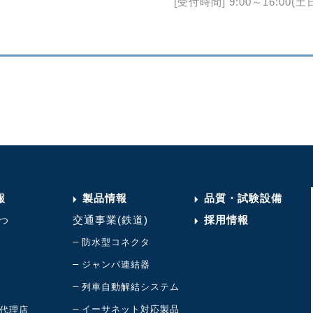
[受付時間] 9:00～16:00
報
製品情報
品質・試験設備
交通事業(鉄道)
採用情報
つ
–
防水型コネクタ
–
ジャンパ連結器
–
列車自動解結システム
–
イーサネット対応製品
代理店