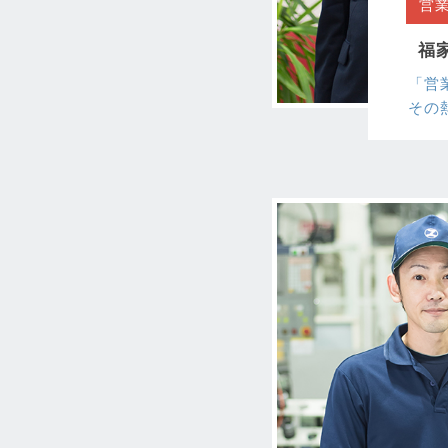
営
福家
「営
その