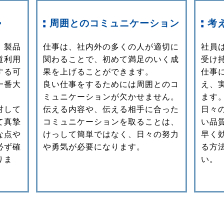
勢
周囲とのコミュニケーション
考
、製品
仕事は、社内外の多くの人が適切に
社員
道利用
関わることで、初めて満足のいく成
受け
する可
果を上げることができます。
仕事
一番大
良い仕事をするためには周囲とのコ
え、
ミュニケーションが欠かせません。
ます
対して
伝える内容や、伝える相手に合った
日々
て真摯
コミュニケーションを取ることは、
い品
な点や
けっして簡単ではなく、日々の努力
早く
必ず確
や勇気が必要になります。
る方
りま
い。