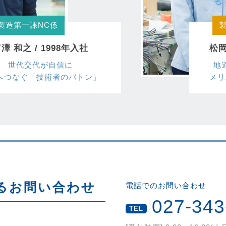
製造第一課NC係
澤 和之 / 1998年入社
松岡
世代交代が自信に
地
へつなぐ「技術者のバトン」
メリ
るお問い合わせ
電話でのお問い合わせ
027-343
TEL