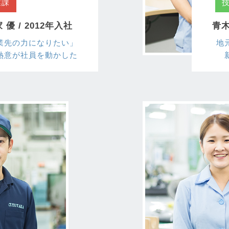
業課
 優 / 2012年入社
青木
業先の力になりたい」
地
熱意が社員を動かした