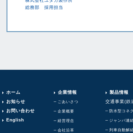
株式会社ユタカ製作所
総務部 採用担当
ホーム
企業情報
製品情報
お知らせ
–
交通事業(鉄
ごあいさつ
お問い合わせ
–
–
防水型コネ
企業概要
English
–
–
ジャンパ連
経営理念
–
–
列車自動解
会社沿革